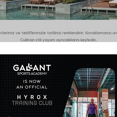
tlerimiz ve tekliflerimizle tatilinizi renklendirin. Konaklamanızı 
Cullinan stili yaşam ayrıcalıklarını keşfedin.