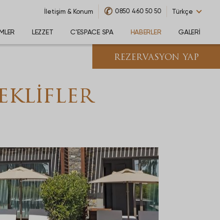
✆
0850 460 50 50
İletişim & Konum
Türkçe
IMLER
LEZZET
C'ESPACE SPA
HABERLER
GALERI
REZERVASYON YAP
eklifler