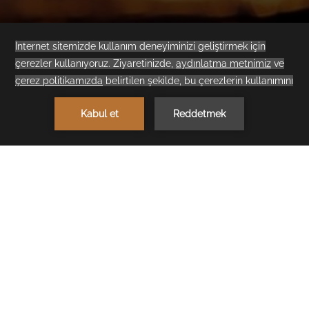
1
REZERVASYON YAP
< Önceki
Sonraki >
BALAYI KONSEPTİ
Cullinan Belek Hotel'de balayı ayrıcalıklarından yararlanarak
yeni hayatınıza unutulmaz bir başlangıç ​​yapabilirsiniz. Bu
avantajlardan yararlanmak için özel gününüze özel balayınızı
Detayları Göster