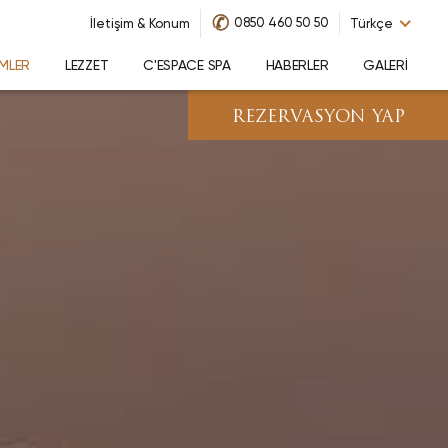
✆
0850 460 50 50
İletişim & Konum
Türkçe
IMLER
LEZZET
C'ESPACE SPA
HABERLER
GALERI
REZERVASYON YAP