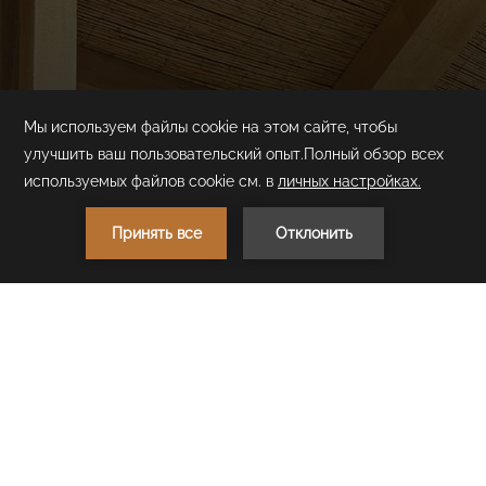
1
ЗАБРОНИРОВАТЬ
< Предыдущий ресторан
Следующий ресторан >
Sapore Italian Snack
Restaurant
Пользуйтесь выбором легких средиземноморских закусок и
легких закусок в течение дня.