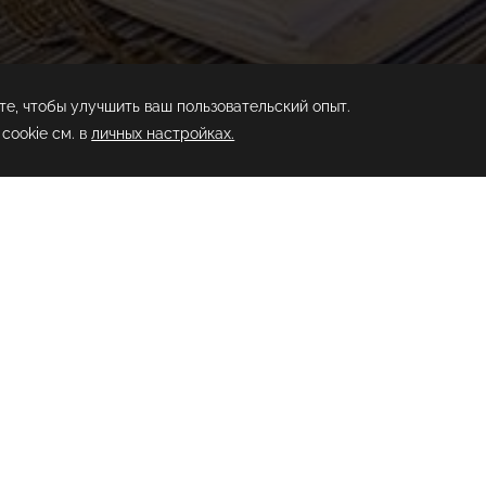
ish Snack
t
ЧАСЫ РА
ы и пробуждайте чувства,
Летний Сезо
сманских и турецких специализаций