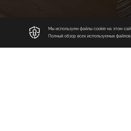
< Предыдущий ресторан
Hasir Turk
Restauran
Раздражайте свои вкусовые рецептор
наслаждаясь изысканной подборкой о