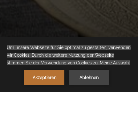
Superior Room
Golf View
1
JETZT BUCHEN
< vorheriges Zimmer
nächstes Zimmer >
Bleib in der
Superior Room Golf
View