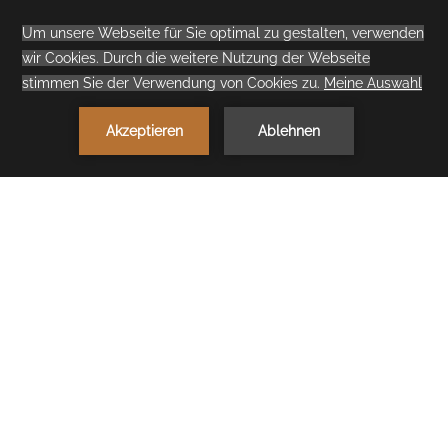
Family Room
Golf View
1
JETZT BUCHEN
< vorheriges Zimmer
nächstes Zimmer >
Bleib in der
Family Room Golf
View
AB
625,50 €
Nacht