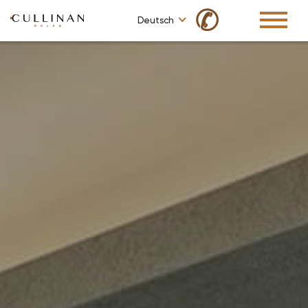
✆
Deutsch