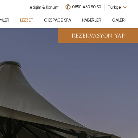
✆
0850 460 50 50
İletişim & Konum
Türkçe
IMLER
LEZZET
C'ESPACE SPA
HABERLER
GALERI
REZERVASYON YAP