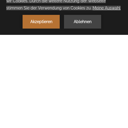
1
JETZT BUCHEN
< Vorheriges
Nächstes >
Family Summer
Lernen Sie das stilvolle Cullinan Belek Family
Summer kennen – gestaltet, um jeden
Moment mit Ihrer Familie noch besonderer zu
Mehr Sehen
machen.
Genießen Sie einen erfüllenden Urlaub an der
Mittelmeerküste mit speziell für Sie entworfenen